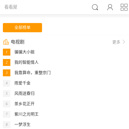



看看屋
全部榜单

电视剧

更多
骗骗大小姐
1
我的智能情人
2
我靠算命，重整宗门
3
雨爱千金
4
风雨送春归
5
茶乡花正开
6
紫川之光明王
7
一梦浮生
8