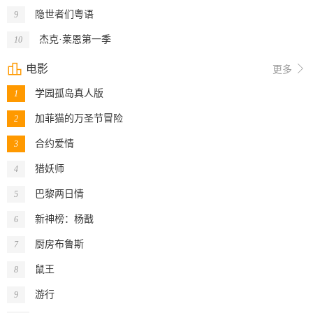
隐世者们粤语
9
杰克·莱恩第一季
10

电影

更多
学园孤岛真人版
1
加菲猫的万圣节冒险
2
合约爱情
3
猎妖师
4
巴黎两日情
5
新神榜：杨戬
6
厨房布鲁斯
7
鼠王
8
游行
9