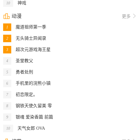
神戏
10

动漫

更多
魔道祖师第一季
1
无头骑士异闻录
2
超次元游戏海王星
3
圣堂教父
4
勇者处刑
5
手机里的浣熊小镇
6
初恋限定。
7
钢铁天使久留美 零
8
银魂 爱染香篇 前篇
9
天气女郎 OVA
10