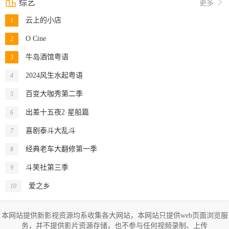

综艺

更多
云上的小店
1
O Cine
2
牛岛酒馆粤语
3
2024风生水起粤语
4
百变大咖秀第二季
5
出差十五夜2·星船篇
6
喜剧泰斗大乱斗
7
经典老车大翻修第一季
8
斗笑社第三季
9
爱之乡
10
本网站提供新影视资源均系收集各大网站，本网站只提供web页面浏览服
务，并不提供影片资源存储，也不参与任何视频录制、上传